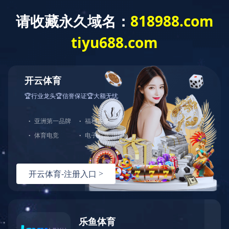
米兰体育·公司网站登录入口
您好，欢迎访问米兰体育·公司网站登录入口-米兰（中国） ！
网站米兰体育·公
关于我们
产品展示
司网站登录入口