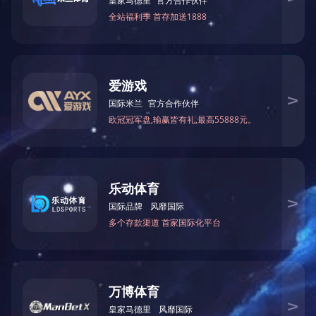
米兰体育·公司网
站登录入口-米兰
（中国）
米兰体育·公司网站登录入口-米兰（中
国）
联系人：汪小姐
现代衣架大多采用挂钩式或枝
间有横板或横枨，立柱顶端安
手 机：13794870428
下后就搭在横杆之上。古时衣
电 话：0769-81317558
传 真：0769-88328385
上一篇：
【米兰体育·公司网
Q Q：1225620590
下一篇：
最后一页
网 址：papeleriacomercial.com
E_mail：
alicewang@papeleriacomercial.com
地 址：广东省东莞市万江区葡萄庄园