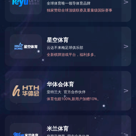
当前位置：
米兰体育·公司网站登录入口
>
产品中心
>
展示架
>
产品分类
展示架
米兰体育·公司网站登录
入口-米兰（中国）
五金衣架