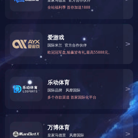
亚克力衣架
塑胶衣架
纸浆衣架
植绒衣架
来源：//papeleriacomercial.com
包布衣架
展示架
模特
配件
钩
米兰体育·公司网
站登录入口-米兰
（中国）
米兰体育·公司网站登录入口-米兰（中