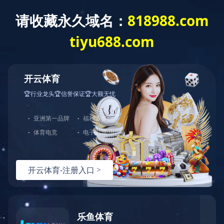
米兰体育·公司网站登录入口
您好，欢迎访问米兰体育·公司网站登录入口-米兰（中国） ！
网站米兰体育·公
关于我们
产品展示
司网站登录入口