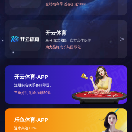
国）
联系人：汪小姐
手 机：13794870428
电 话：0769-81317558
传 真：0769-88328385
亚克力女装衣架 I019-381
Q Q：1225620590
网 址：papeleriacomercial.com
E_mail：
alicewang@papeleriacomercial.com
地 址：广东省东莞市万江区葡萄庄园
网站米兰体
关于我们
产品展示
推荐产品
育·公司网站
登录入口